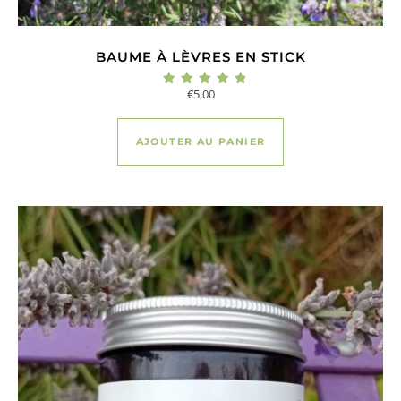
BAUME À LÈVRES EN STICK
€
5,00
Note
5.00
sur 5
AJOUTER AU PANIER