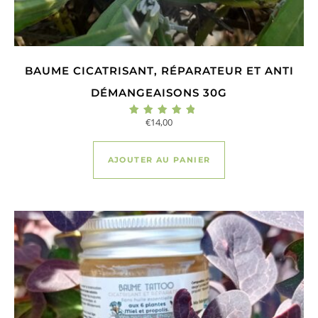
BAUME CICATRISANT, RÉPARATEUR ET ANTI
DÉMANGEAISONS 30G
€
14,00
Note
5.00
sur 5
AJOUTER AU PANIER